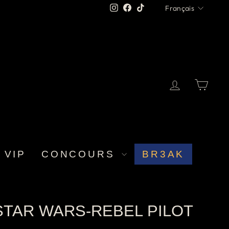
LANGUE
Instagram
Facebook
TikTok
Français
SE CO
PA
 VIP
CONCOURS
BR3AK
STAR WARS-REBEL PILOT