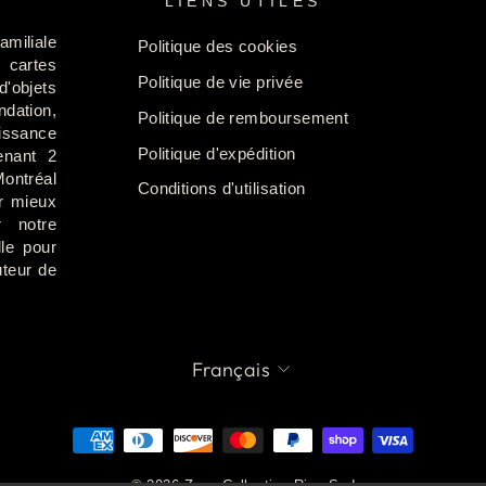
S
LIENS UTILES
amiliale
Politique des cookies
 cartes
Politique de vie privée
d'objets
ndation,
Politique de remboursement
ssance
Politique d'expédition
enant 2
ontréal
Conditions d'utilisation
ur mieux
 notre
lle pour
uteur de
LANGUE
Français