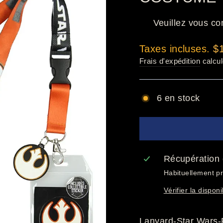
Veuillez vous co
Prix
Taxes incluses.
$
régulier
Frais d'expédition
calcul
6 en stock
Récupération 
Habituellement pr
Vérifier la dispon
Lanyard-Star Wars-