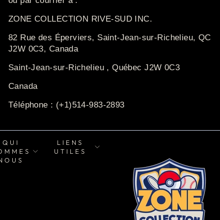
ou par courrier
à :
ZONE COLLECTION RIVE-SUD INC.
82 Rue des Éperviers, Saint-Jean-sur-Richelieu, QC
J2W 0C3, Canada
Saint-Jean-sur-
Richelieu ,
Québec J2W 0C3
Canada
Téléphone : (+1)514-983-2893
QUI
LIENS
OMMES
UTILES
NOUS